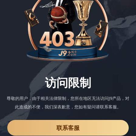
访问限制
尊敬的用户，由于相关法律限制，您所在地区无法访问J9产品，对
此造成的不便，我们深表歉意，您如有疑问请联系客服。
联系客服