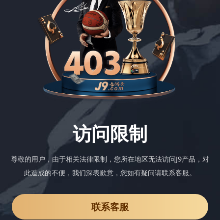
访问限制
尊敬的用户，由于相关法律限制，您所在地区无法访问J9产品，对
此造成的不便，我们深表歉意，您如有疑问请联系客服。
联系客服