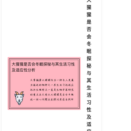
大
猩
猩
是
否
会
冬
眠
探
秘
与
其
生
活
习
性
及
适