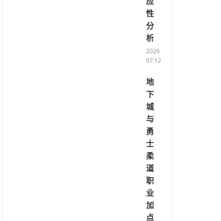
应
性
分
析
2026-08-05
07:12:21/li>
地
下
城
与
勇
士
柔
道
职
业
加
点