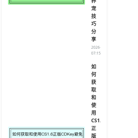
养
宠
技
巧
分
享
2026-08-08
07:15:42/li>
如
何
获
取
和
使
用
CS1.6
正
版